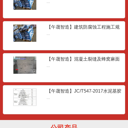
JT/T1130-2017
...
【午晟智造】建筑防腐蚀工程施工规
范GB50212-2014
...
【午晟智造】混凝土裂缝及蜂窝麻面
成因
...
抢修砂浆
...
【午晟智造】JC/T547-2017水泥基胶
粘剂的技术要求
...
高强聚合物砂浆
...
公司产品