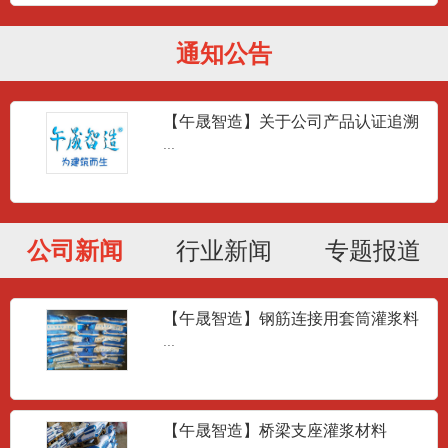
通知公告
【午晟智造】关于公司产品认证追溯
问题答疑
...
公司新闻
行业新闻
专题报道
【午晟智造】钢筋连接用套筒灌浆料
JG/T408-2013
...
【午晟智造】桥梁支座灌浆材料