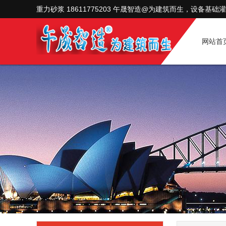
重力砂浆 18611775203 午晟智造@为建筑而生，设备基础
网站首