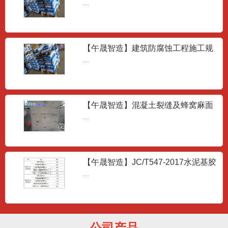
JT/T1130-2017
...
【午晟智造】建筑防腐蚀工程施工规
范GB50212-2014
...
【午晟智造】混凝土裂缝及蜂窝麻面
成因
...
抢修砂浆
...
【午晟智造】JC/T547-2017水泥基胶
粘剂的技术要求
...
高强聚合物砂浆
...
公司产品