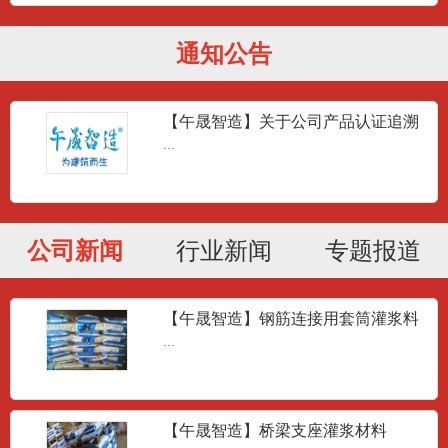
通知公告
【午晟智造】关于公司产品认证追溯
问题答疑
...
公司新闻
行业新闻
专题报道
【午晟智造】钢筋连接用套筒灌浆料
JG/T408-2013
...
【午晟智造】桥梁支座灌浆材料