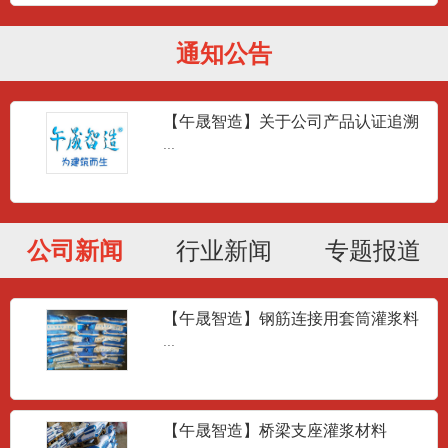
通知公告
【午晟智造】关于公司产品认证追溯
问题答疑
...
公司新闻
行业新闻
专题报道
【午晟智造】钢筋连接用套筒灌浆料
JG/T408-2013
...
【午晟智造】桥梁支座灌浆材料