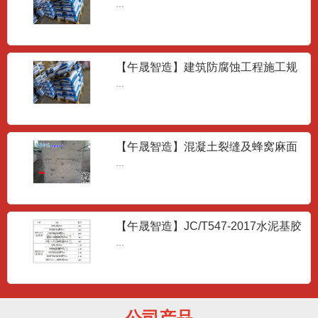
JT/T1130-2017
...
【午晟智造】建筑防腐蚀工程施工规
范GB50212-2014
...
【午晟智造】混凝土裂缝及蜂窝麻面
成因
...
抢修砂浆
【午晟智造】JC/T547-2017水泥基胶
...
粘剂的技术要求
...
高强聚合物砂浆
公司产品